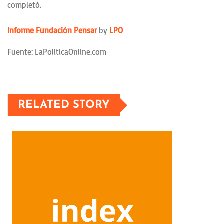
completó.
Informe Fundación Pensar
by
LPO
Fuente: LaPoliticaOnline.com
RELATED STORY