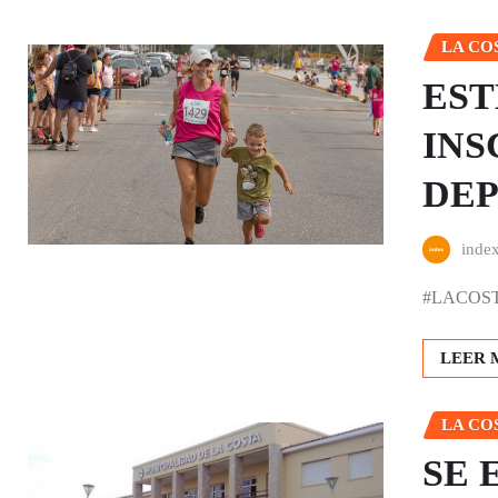
LA CO
EST
INS
DEP
inde
#LACOSTA |
LEER 
LA CO
SE 