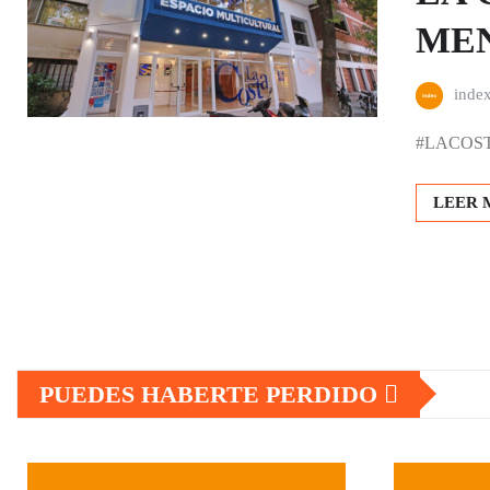
MEN
inde
#LACOSTA 
LEER 
Paginación
de
PUEDES HABERTE PERDIDO
entradas