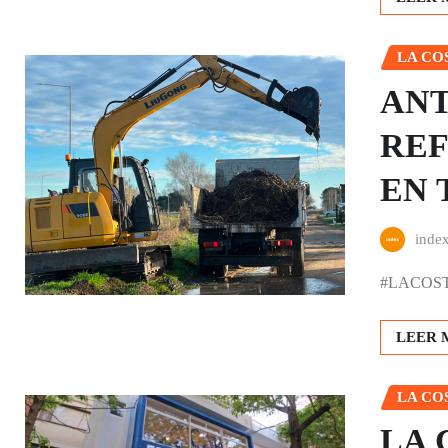
LA CO
ANT
REF
EN 
inde
#LACOSTA |
LEER 
LA CO
LA 