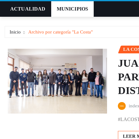
Saltar
ACTUALIDAD
MUNICIPIOS
al
contenido
Inicio
Archivo por categoría "La Costa"
LA CO
JUA
PAR
DIS
inde
#LACOSTA |
LEER 