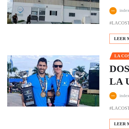
inde
#LACOSTA |
LEER 
LA CO
DOS
LA 
inde
#LACOSTA |
LEER 