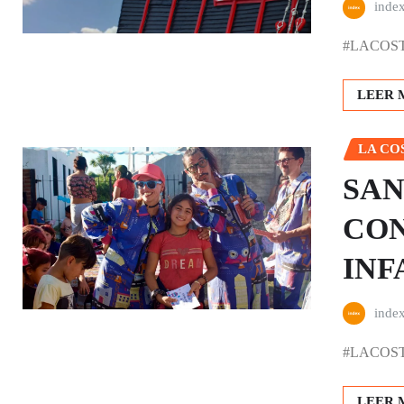
inde
#LACOSTA |
LEER 
LA CO
SAN
CON
INF
inde
#LACOSTA |
LEER 