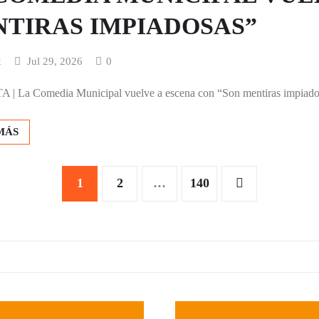
TIRAS IMPIADOSAS”
x
Jul 29, 2026
0
| La Comedia Municipal vuelve a escena con “Son mentiras impiado
MÁS
1
2
…
140