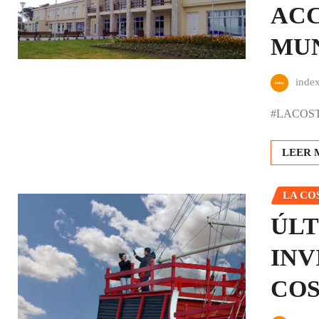
ACC
MUN
inde
#LACOSTA |
LEER 
LA CO
ÚLT
INV
CO