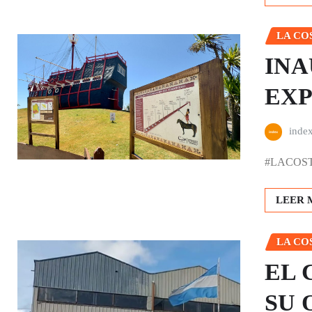
LA CO
INA
EXP
inde
#LACOSTA |
LEER 
LA CO
EL 
SU 