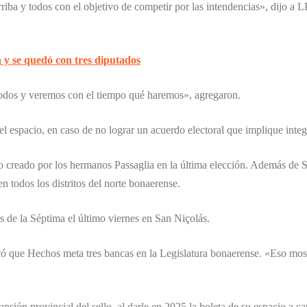
iba y todos con el objetivo de competir por las intendencias», dijo a 
ia y se quedó con tres diputados
odos y veremos con el tiempo qué haremos», agregaron.
el espacio, en caso de no lograr un acuerdo electoral que implique integ
llo creado por los hermanos Passaglia en la última elección. Además de
 todos los distritos del norte bonaerense.
 de la Séptima el último viernes en San Niçolás.
ocó que Hechos meta tres bancas en la Legislatura bonaerense. «Eso mos
ansión provincial del sello, al darle en 2025 la boleta de su espacio a 