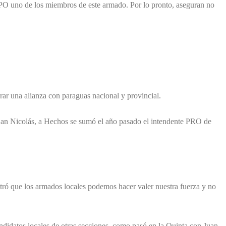
LPO uno de los miembros de este armado. Por lo pronto, aseguran no
rar una alianza con paraguas nacional y provincial.
 San Nicolás, a Hechos se sumó el año pasado el intendente PRO de
tró que los armados locales podemos hacer valer nuestra fuerza y no
candidatos locales de otras secciones, como pasó en la Quinta con Juan