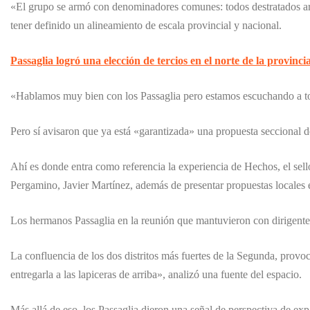
«El grupo se armó con denominadores comunes: todos destratados arr
tener definido un alineamiento de escala provincial y nacional.
Passaglia logró una elección de tercios en el norte de la provinc
«Hablamos muy bien con los Passaglia pero estamos escuchando a t
Pero sí avisaron que ya está «garantizada» una propuesta seccional d
Ahí es donde entra como referencia la experiencia de Hechos, el se
Pergamino, Javier Martínez, además de presentar propuestas locales en
Los hermanos Passaglia en la reunión que mantuvieron con dirigentes
La confluencia de los dos distritos más fuertes de la Segunda, prov
entregarla a las lapiceras de arriba», analizó una fuente del espacio.
Más allá de eso, los Passaglia dieron una señal de perspectiva de exp