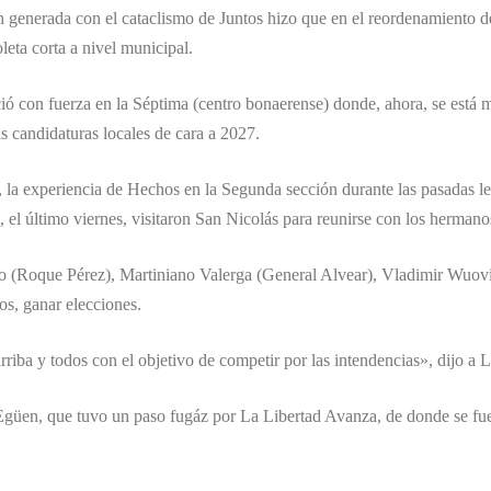
 generada con el cataclismo de Juntos hizo que en el reordenamiento de
leta corta a nivel municipal.
ió con fuerza en la Séptima (centro bonaerense) donde, ahora, se está
as candidaturas locales de cara a 2027.
, la experiencia de Hechos en la Segunda sección durante las pasadas leg
, el último viernes, visitaron San Nicolás para reunirse con los herman
ero (Roque Pérez), Martiniano Valerga (General Alvear), Vladimir Wuovic
os, ganar elecciones.
iba y todos con el objetivo de competir por las intendencias», dijo 
en, que tuvo un paso fugáz por La Libertad Avanza, de donde se fue pre