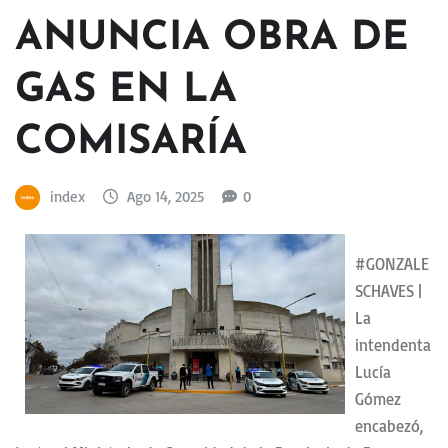
ANUNCIA OBRA DE
GAS EN LA
COMISARÍA
index
Ago 14, 2025
0
#GONZALE
SCHAVES |
La
intendenta
Lucía
Gómez
encabezó,