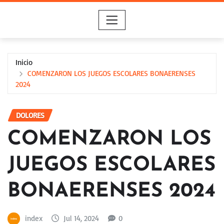
Saltar
al
contenido
Inicio
COMENZARON LOS JUEGOS ESCOLARES BONAERENSES
2024
DOLORES
COMENZARON LOS
JUEGOS ESCOLARES
BONAERENSES 2024
index
Jul 14, 2024
0