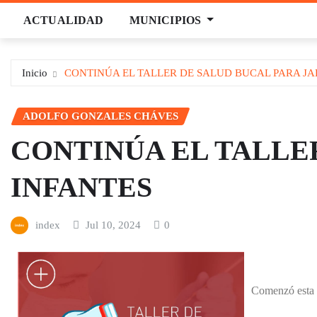
Saltar
ACTUALIDAD
MUNICIPIOS
al
contenido
Inicio
CONTINÚA EL TALLER DE SALUD BUCAL PARA JA
ADOLFO GONZALES CHÁVES
CONTINÚA EL TALLE
INFANTES
index
Jul 10, 2024
0
Comenzó esta m