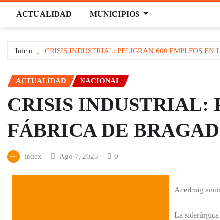
Saltar
ACTUALIDAD
MUNICIPIOS
al
contenido
Inicio
CRISIS INDUSTRIAL: PELIGRAN 600 EMPLEOS EN
ACTUALIDAD
NACIONAL
CRISIS INDUSTRIAL:
FÁBRICA DE BRAGA
index
Ago 7, 2025
0
Acerbrag anunc
La siderúrgica