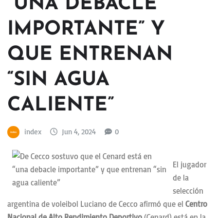
“UNA DEBACLE
IMPORTANTE” Y
QUE ENTRENAN
“SIN AGUA
CALIENTE”
index
Jun 4, 2024
0
El jugador
de la
selección
argentina de voleibol Luciano de Cecco afirmó que el
Centro
Nacional de Alto Rendimiento Deportivo
(Cenard) está en la