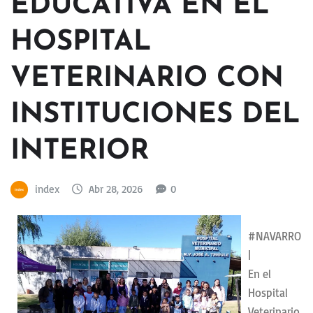
EDUCATIVA EN EL
HOSPITAL
VETERINARIO CON
INSTITUCIONES DEL
INTERIOR
index
Abr 28, 2026
0
#NAVARRO
|
En el
Hospital
Veterinario