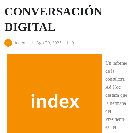
CONVERSACIÓN
DIGITAL
index
Ago 29, 2025
0
Un informe
de la
consultora
Ad Hoc
destaca que
la hermana
del
Presidente
es «el