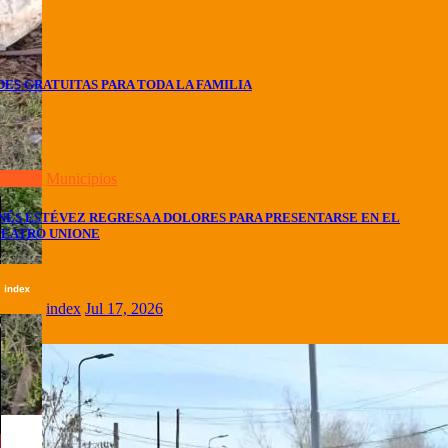
DES GRATUITAS PARA TODA LA FAMILIA
olores
Municipios
NÉS ESTÉVEZ REGRESA A DOLORES PARA PRESENTARSE EN EL
TEATRO UNIONE
index
Jul 17, 2026