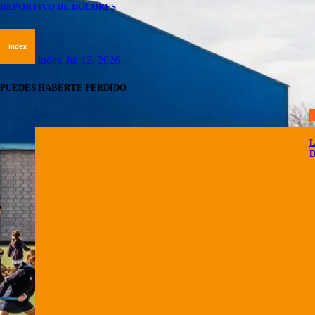
DEPORTIVO DE DOLORES
index
Jul 12, 2026
PUEDES HABERTE PERDIDO
A
L
D