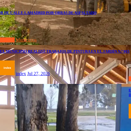
OR DE CALLE LAMADRID POR OBRAS DE ASFALTADO
Dolores
Municipios
EL MUNICIPIO REALIZÓ TRABAJOS DE PINTURA EN EL JARDÍN N.º 905
index
Jul 27, 2026
D
E
D