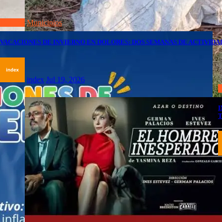
Dolores
Municipios
VACACIONES DE INVIERNO EN DOLORES: DOS SEMANAS DE ACTIVIDA
index
Jul 19, 2026
D
I