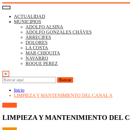
Saltar
al
contenido
ACTUALIDAD
MUNICIPIOS
ADOLFO ALSINA
ADOLFO GONZALES CHÁVES
ARRECIFES
DOLORES
LA COSTA
MAR CHIQUITA
NAVARRO
ROQUE PEREZ
×
Buscar
Inicio
LIMPIEZA Y MANTENIMIENTO DEL CANAL A
Dolores
LIMPIEZA Y MANTENIMIENTO DEL C