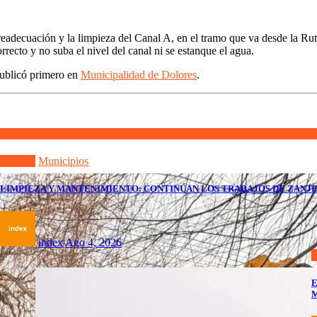
 readecuación y la limpieza del Canal A, en el tramo que va desde la Rut
rrecto y no suba el nivel del canal ni se estanque el agua.
ublicó primero en
Municipalidad de Dolores
.
Dolores
Municipios
LIMPIEZA Y MANTENIMIENTO: CONTINÚAN LOS TRABAJOS DE ZANJE
index
Ago 4, 2026
D
E
M