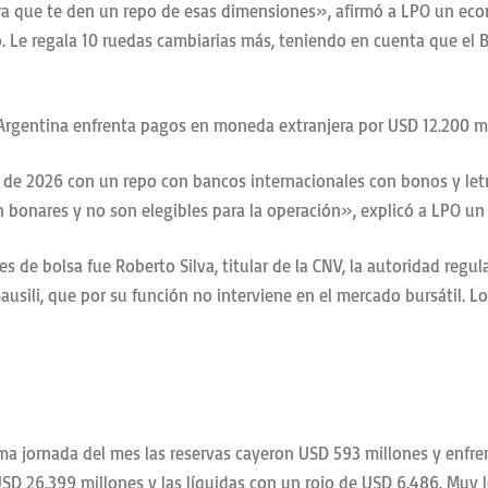
 para que te den un repo de esas dimensiones», afirmó a LPO un ec
to. Le regala 10 ruedas cambiarias más, teniendo en cuenta que e
a Argentina enfrenta pagos en moneda extranjera por USD 12.200 m
de 2026 con un repo con bancos internacionales con bonos y letra
n bonares y no son elegibles para la operación», explicó a LPO u
de bolsa fue Roberto Silva, titular de la CNV, la autoridad regulat
ausili, que por su función no interviene en el mercado bursátil. 
ima jornada del mes las reservas cayeron USD 593 millones y enfr
n USD 26.399 millones y las líquidas con un rojo de USD 6.486. Muy