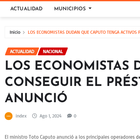
Saltar
ACTUALIDAD
MUNICIPIOS
al
contenido
Inicio
LOS ECONOMISTAS DUDAN QUE CAPUTO TENGA ACTIVOS P
ACTUALIDAD
NACIONAL
LOS ECONOMISTAS 
CONSEGUIR EL PRÉS
ANUNCIÓ
index
Ago 1, 2024
0
El ministro Toto Caputo anunció a los principales operadores d