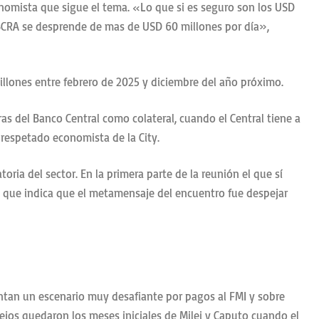
onomista que sigue el tema. «Lo que si es seguro son los USD
l BCRA se desprende de mas de USD 60 millones por día»,
illones entre febrero de 2025 y diciembre del año próximo.
s del Banco Central como colateral, cuando el Central tiene a
n respetado economista de la City.
oria del sector. En la primera parte de la reunión el que sí
Lo que indica que el metamensaje del encuentro fue despejar
entan un escenario muy desafiante por pagos al FMI y sobre
 lejos quedaron los meses iniciales de Milei y Caputo cuando el