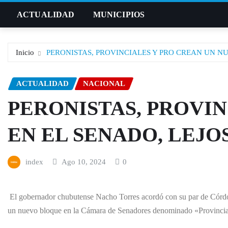
Saltar
ACTUALIDAD
MUNICIPIOS
al
contenido
Inicio
PERONISTAS, PROVINCIALES Y PRO CREAN UN NU
ACTUALIDAD
NACIONAL
PERONISTAS, PROVI
EN EL SENADO, LEJO
index
Ago 10, 2024
0
El gobernador chubutense Nacho Torres acordó con su par de Córdob
un nuevo bloque en la Cámara de Senadores denominado «Provinci