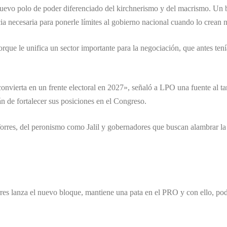
uevo polo de poder diferenciado del kirchnerismo y del macrismo. Un bl
a necesaria para ponerle límites al gobierno nacional cuando lo crean n
rque le unifica un sector importante para la negociación, que antes tenía
.
convierta en un frente electoral en 2027», señaló a LPO una fuente al t
án de fortalecer sus posiciones en el Congreso.
orres, del peronismo como Jalil y gobernadores que buscan alambrar la 
es lanza el nuevo bloque, mantiene una pata en el PRO y con ello, poder