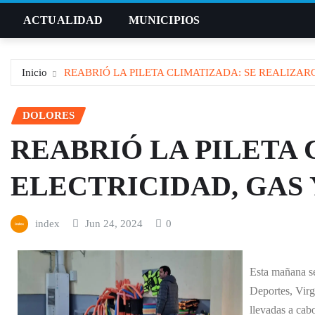
Saltar
ACTUALIDAD
MUNICIPIOS
al
contenido
Inicio
REABRIÓ LA PILETA CLIMATIZADA: SE REALIZAR
DOLORES
REABRIÓ LA PILETA
ELECTRICIDAD, GAS 
index
Jun 24, 2024
0
Esta mañana se 
Deportes, Virg
llevadas a cab