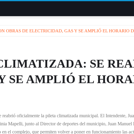
ON OBRAS DE ELECTRICIDAD, GAS Y SE AMPLIÓ EL HORARIO 
 CLIMATIZADA: SE RE
Y SE AMPLIÓ EL HORA
reabrió oficialmente la pileta climatizada municipal. El Intendente, Juan
inia Mapelli, junto al Director de deportes del municipio, Juan Manuel
o en el complejo, que permiten volver a poner en funcionamiento las acti