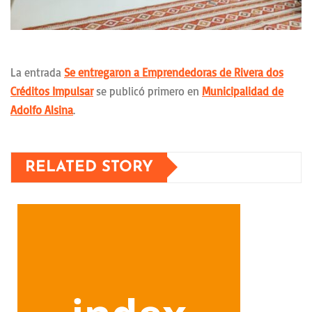
La entrada
Se entregaron a Emprendedoras de Rivera dos
Créditos Impulsar
se publicó primero en
Municipalidad de
Adolfo Alsina
.
RELATED STORY