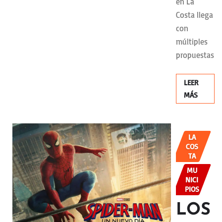
en La
Costa llega
con
múltiples
propuestas
LEER
MÁS
LA
COS
TA
MU
NICI
PIOS
LOS