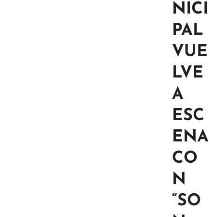
NICI
PAL
VUE
LVE
A
ESC
ENA
CO
N
“SO