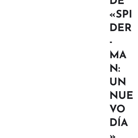
DE
«SPI
DER
-
MA
N:
UN
NUE
VO
DÍA
»