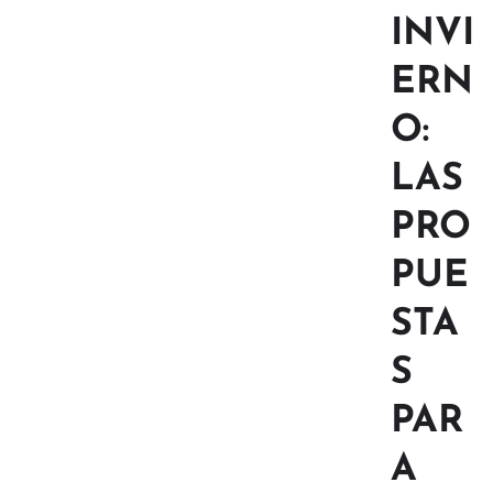
INVI
ERN
O:
LAS
PRO
PUE
STA
S
PAR
A