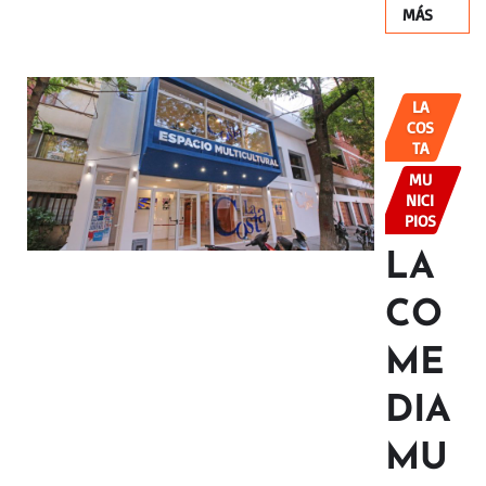
MÁS
LA
COS
TA
MU
NICI
PIOS
LA
CO
ME
DIA
MU