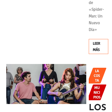
de
«Spider-
Man: Un
Nuevo
Día»
LEER
MÁS
LA
COS
TA
MU
NICI
PIOS
LOS