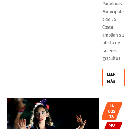
Paradores
Municipale
s de La
Costa
amplían su
oferta de
talleres
gratuitos
LEER
MÁS
LA
COS
TA
MU