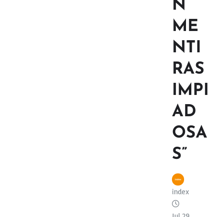
N
ME
NTI
RAS
IMPI
AD
OSA
S”
index
Jul 29,