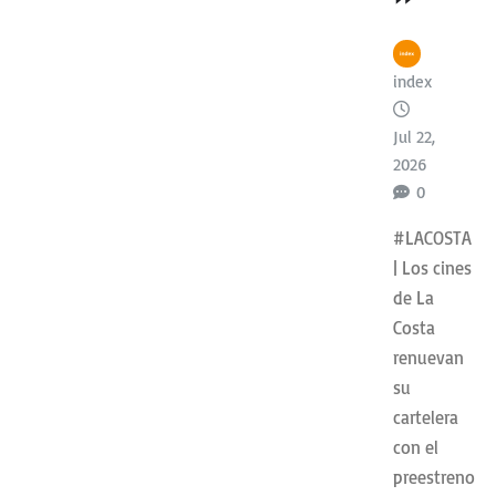
index
Jul 22,
2026
0
#LACOSTA
| Los cines
de La
Costa
renuevan
su
cartelera
con el
preestreno