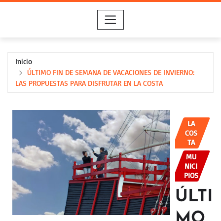
Saltar
al
contenido
Inicio
ÚLTIMO FIN DE SEMANA DE VACACIONES DE INVIERNO:
LAS PROPUESTAS PARA DISFRUTAR EN LA COSTA
LA
COS
TA
MU
NICI
PIOS
ÚLTI
MO