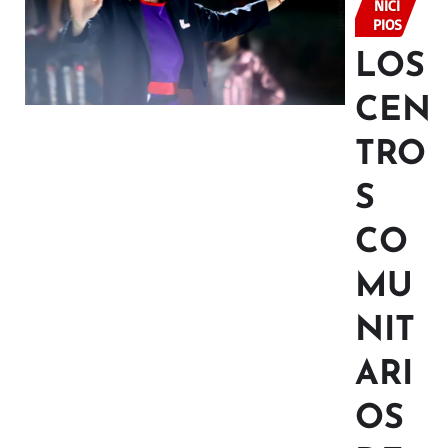
NICI
PIOS
LOS
CEN
TRO
S
CO
MU
NIT
ARI
OS