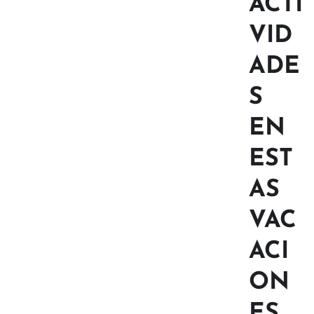
ACTI
VID
ADE
S
EN
EST
AS
VAC
ACI
ON
ES