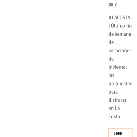
0
#LACOSTA
| Último fin
de semana
de
vacaciones
de
invierno:
las
propuestas
para
disfrutar
en La
Costa
LEER