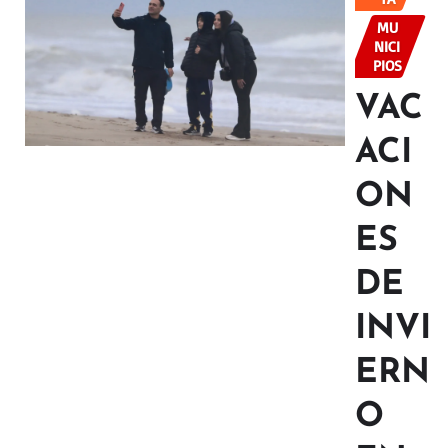
MU
NICI
PIOS
VAC
ACI
ON
ES
DE
INVI
ERN
O