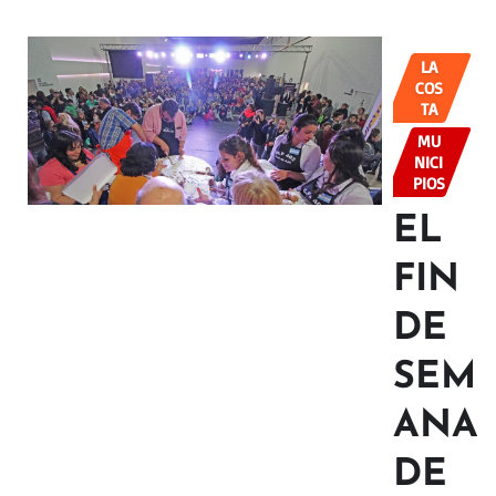
LA
COS
TA
MU
NICI
PIOS
EL
FIN
DE
SEM
ANA
DE