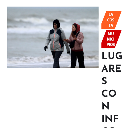
LA
COS
TA
MU
NICI
PIOS
LUG
ARE
S
CO
N
INF