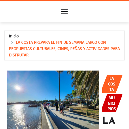
Saltar
al
contenido
Inicio
LA COSTA PREPARA EL FIN DE SEMANA LARGO CON
PROPUESTAS CULTURALES, CINES, PEÑAS Y ACTIVIDADES PARA
DISFRUTAR
LA
COS
TA
MU
NICI
PIOS
LA