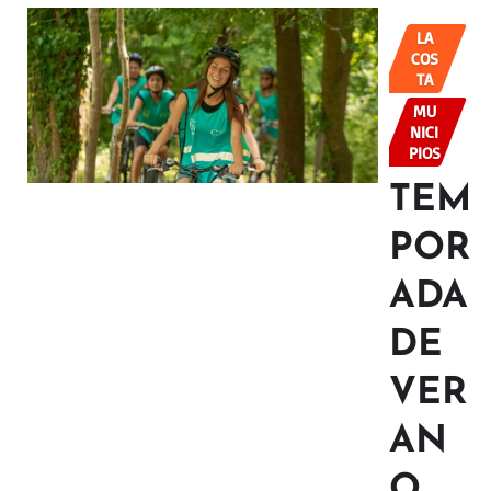
LA
COS
TA
MU
NICI
PIOS
TEM
POR
ADA
DE
VER
AN
O