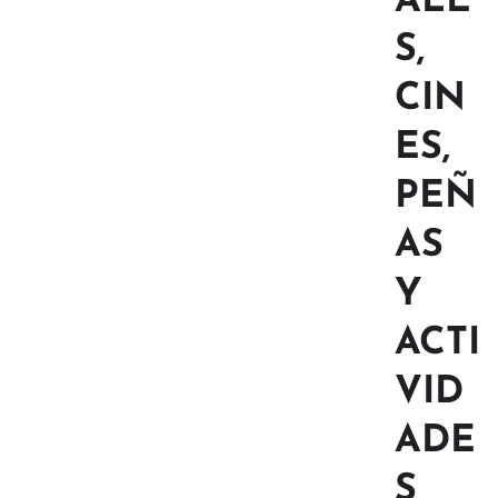
ALE
S,
CIN
ES,
PEÑ
AS
Y
ACTI
VID
ADE
S