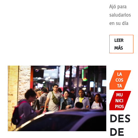
Ajó para
saludarlos
en su día
LEER
MÁS
LA
COS
TA
MU
NICI
PIOS
DES
DE