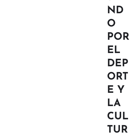
ND
O
POR
EL
DEP
ORT
E Y
LA
CUL
TUR