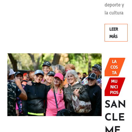
deporte y
la cultura
LEER
MÁS
LA
COS
TA
MU
NICI
PIOS
SAN
CLE
ME