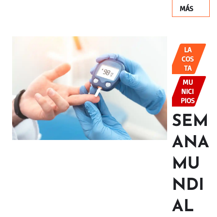
MÁS
LA
COS
TA
MU
NICI
PIOS
SEM
ANA
MU
NDI
AL