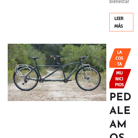
bienestar
LEER
MÁS
LA
COS
TA
MU
NICI
PIOS
PED
ALE
AM