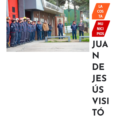
LA
COS
TA
MU
NICI
PIOS
JUA
N
DE
JES
ÚS
VISI
TÓ