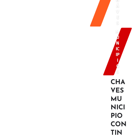
Á
V
E
S
M
U
N
IC
IP
I
O
S
CHA
VES
MU
NICI
PIO
CON
TIN