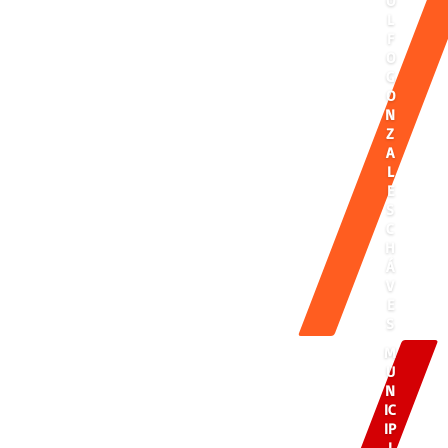
O
L
F
O
G
O
N
Z
A
L
E
S
C
H
Á
V
E
S
M
U
N
IC
IP
I