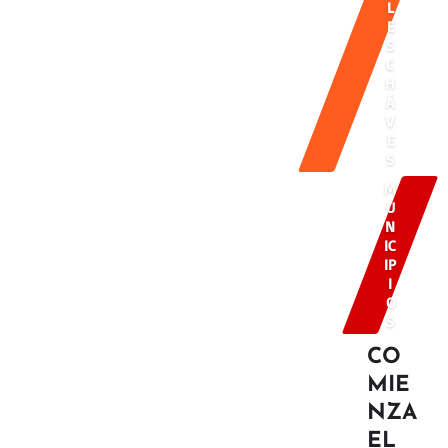
L
E
S
C
H
Á
V
E
S
M
U
N
IC
IP
I
O
S
CO
MIE
NZA
EL