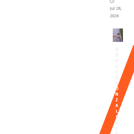
Jul 28,
2026
A
D
O
L
F
O
G
O
N
Z
A
L
E
S
C
H