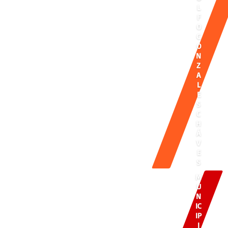
L
F
O
G
O
N
Z
A
L
E
S
C
H
Á
V
E
S
M
U
N
IC
IP
I