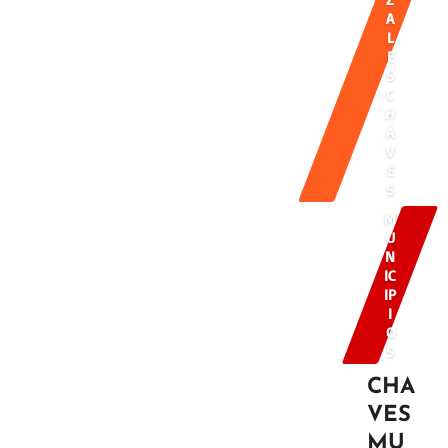
A
L
E
S
C
H
Á
V
E
S
M
U
N
IC
IP
I
O
S
CHA
VES
MU