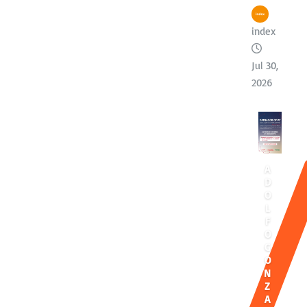
index
Jul 30,
2026
A
D
O
L
F
O
G
O
N
Z
A