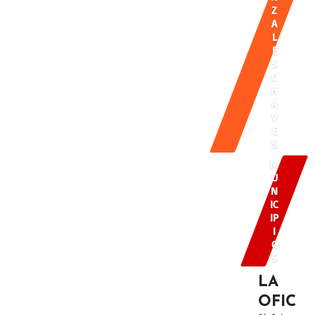
Z
A
L
E
S
C
H
Á
V
E
S
M
U
N
IC
IP
I
O
S
LA
OFIC