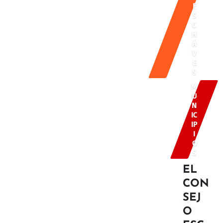
E
S
C
H
Á
V
E
S
M
U
N
IC
IP
I
O
S
EL
CON
SEJ
O