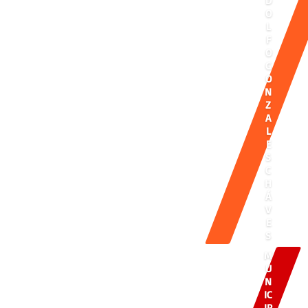
D
O
L
F
O
G
O
N
Z
A
L
E
S
C
H
Á
V
E
S
M
U
N
IC
IP