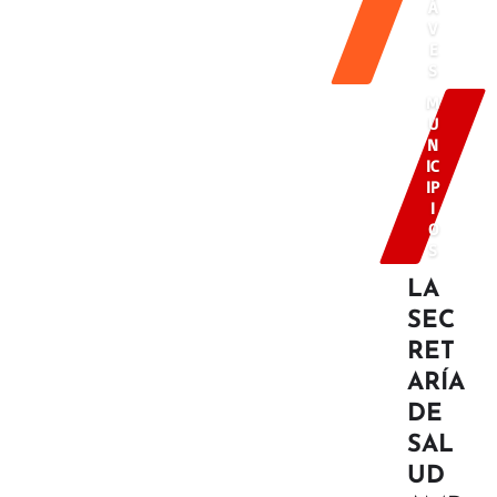
Á
V
E
S
M
U
N
IC
IP
I
O
S
LA
SEC
RET
ARÍA
DE
SAL
UD