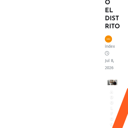
O
EL
DIST
RITO
index
Jul 8,
2026
A
D
O
L
F
O
G