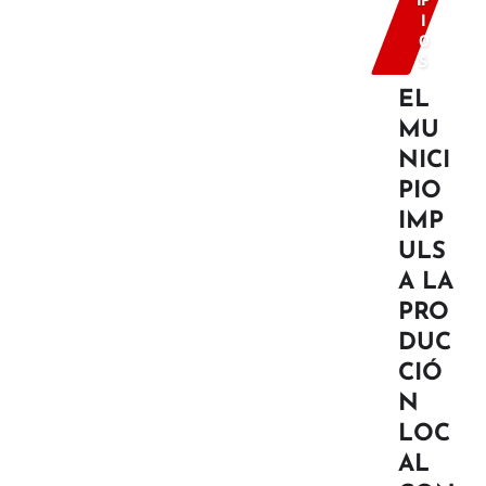
I
O
S
EL
MU
NICI
PIO
IMP
ULS
A LA
PRO
DUC
CIÓ
N
LOC
AL