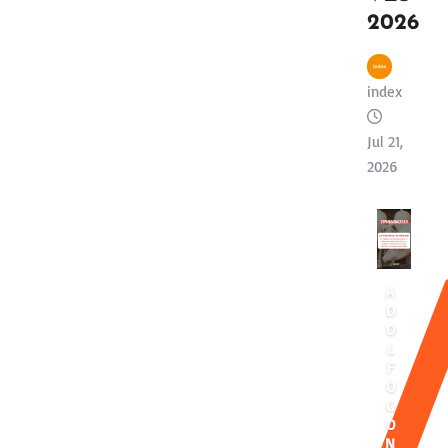
2026
index
Jul 21,
2026
A
D
O
L
F
O
G
O
N