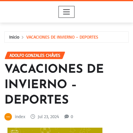
Saltar
al
contenido
Inicio
VACACIONES DE INVIERNO – DEPORTES
ADOLFO GONZALES CHÁVES
VACACIONES DE
INVIERNO –
DEPORTES
index
Jul 23, 2024
0