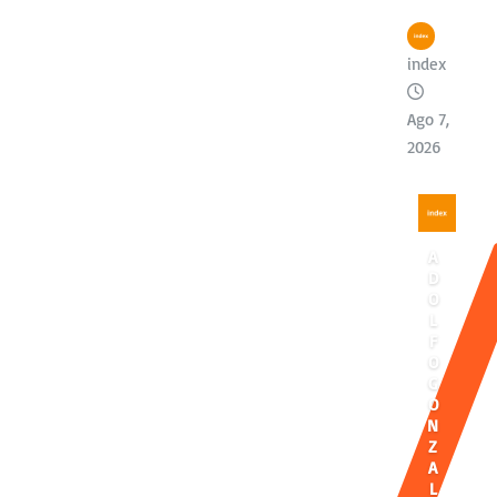
index
Ago 7,
2026
A
D
O
L
F
O
G
O
N
Z
A
L