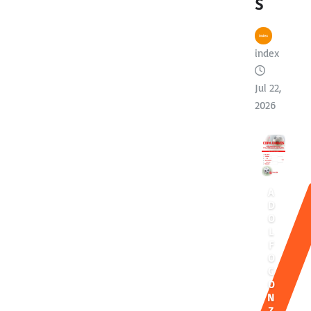
S
index
Jul 22,
2026
A
D
O
L
F
O
G
O
N
Z