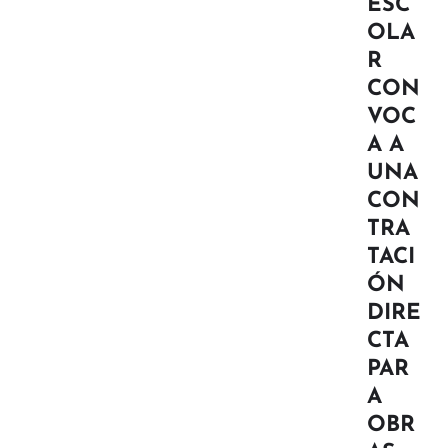
ESC
OLA
R
CON
VOC
A A
UNA
CON
TRA
TACI
ÓN
DIRE
CTA
PAR
A
OBR