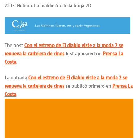
22.15: Hokum. La maldición de la bruja 2D
The post
Con el estreno de El diablo viste a la moda 2 se
renueva la cartelera de cines
first appeared on
Prensa La
Costa
.
La entrada
Con el estreno de El diablo viste a la moda 2 se
renueva la cartelera de cines
se publicó primero en
Prensa La
Costa
.