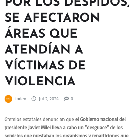
POR LOS DESPIDOS,
SE AFECTARON
ÁREAS QUE
ATENDÍAN A
VÍCTIMAS DE
VIOLENCIA
index
Jul 2, 2024
0
Gremios estatales denuncian que
el Gobierno nacional del
presidente Javier Milei lleva a cabo un “desguace” de los
servicios que prestaban los organismos y reparticiones que