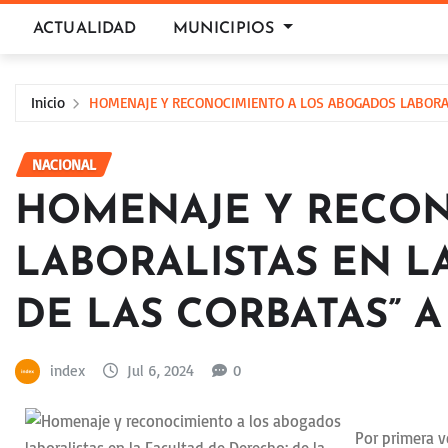
Saltar
ACTUALIDAD
MUNICIPIOS
al
contenido
Inicio
HOMENAJE Y RECONOCIMIENTO A LOS ABOGADOS LABORALI
NACIONAL
HOMENAJE Y RECON
LABORALISTAS EN L
DE LAS CORBATAS” A
index
Jul 6, 2024
0
Por primera v