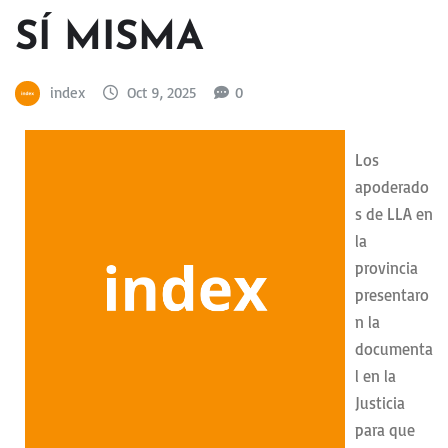
SÍ MISMA
index
Oct 9, 2025
0
Los
apoderado
s de LLA en
la
provincia
presentaro
n la
documenta
l en la
Justicia
para que