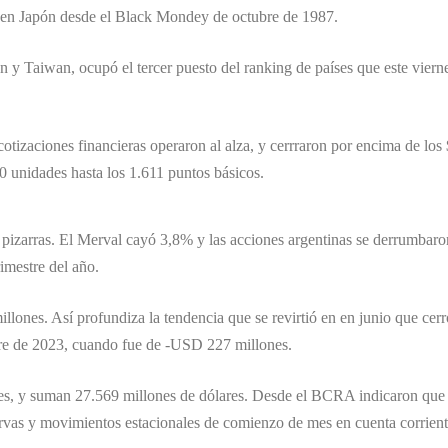
il en Japón desde el Black Mondey de octubre de 1987.
pón y Taiwan, ocupó el tercer puesto del ranking de países que este vier
s cotizaciones financieras operaron al alza, y cerrraron por encima de lo
0 unidades hasta los 1.611 puntos básicos.
pizarras. El Merval cayó 3,8% y las acciones argentinas se derrumbaro
rimestre del año.
lones. Así profundiza la tendencia que se revirtió en en junio que cer
ubre de 2023, cuando fue de -USD 227 millones.
es, y suman 27.569 millones de dólares. Desde el BCRA indicaron que 
servas y movimientos estacionales de comienzo de mes en cuenta corrien