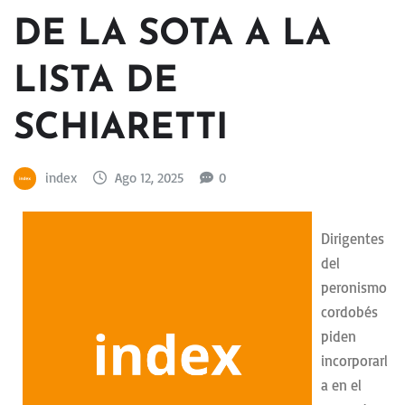
DE LA SOTA A LA
LISTA DE
SCHIARETTI
index
Ago 12, 2025
0
Dirigentes
del
peronismo
cordobés
piden
incorporarl
a en el