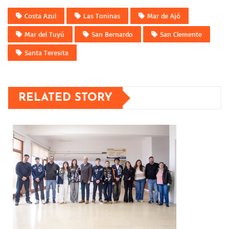
Costa Azul
Las Toninas
Mar de Ajó
Mar del Tuyú
San Bernardo
San Clemente
Santa Teresita
RELATED STORY